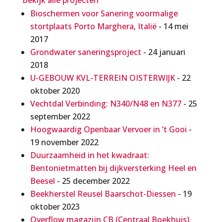
Bekijk alle projecten
Bioschermen voor Sanering voormalige
stortplaats Porto Marghera, Italië
- 14 mei
2017
Grondwater saneringsproject
- 24 januari
2018
U-GEBOUW KVL-TERREIN OISTERWIJK
- 22
oktober 2020
Vechtdal Verbinding: N340/N48 en N377
- 25
september 2022
Hoogwaardig Openbaar Vervoer in ’t Gooi
-
19 november 2022
Duurzaamheid in het kwadraat:
Bentonietmatten bij dijkversterking Heel en
Beesel
- 25 december 2022
Beekherstel Reusel Baarschot-Diessen
- 19
oktober 2023
Overflow magazijn CB (Centraal Boekhuis)