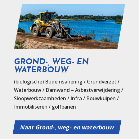
GROND-, WEG- EN
WATERBOUW
(biologische) Bodemsanering / Grondverzet /
Waterbouw / Damwand – Asbestverwijdering /
Sloopwerkzaamheden / Infra / Bouwkuipen /
Immobiliseren / golfbanen
Naar Grond-, weg- en waterbouw