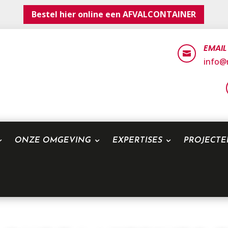
Bestel hier online een AFVALCONTAINER
EMAIL

info@r
ONZE OMGEVING
EXPERTISES
PROJECT