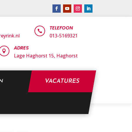
TELEFOON

eyrink.nl
013-5169321
ADRES

Lage Haghorst 15,
Haghorst
VACATURES
EN