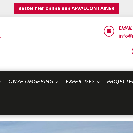
Bestel hier online een AFVALCONTAINER
EMAIL

info@r
ONZE OMGEVING
EXPERTISES
PROJECT