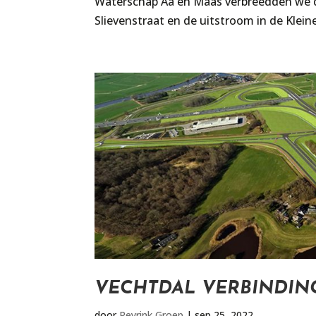
Waterschap Aa en Maas verbreedden we d
Slievenstraat en de uitstroom in de Klei
VECHTDAL VERBINDING
door
Reyrink Groep
|
sep 25, 2022