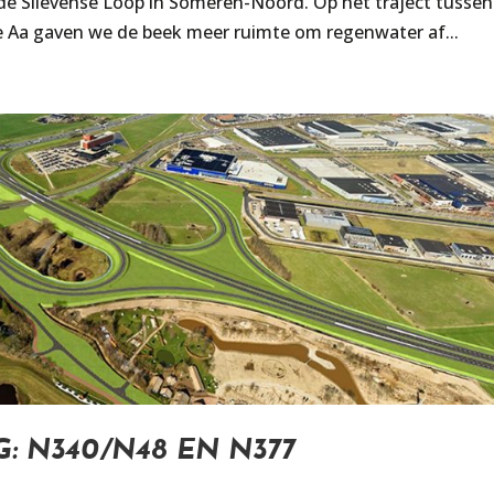
e Slievense Loop in Someren-Noord. Op het traject tussen
ne Aa gaven we de beek meer ruimte om regenwater af...
: N340/N48 EN N377