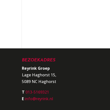
BEZOEKADRES
Reyrink Groep
Lage Haghorst 15,
5089 NC Haghorst
T
013-5169321
E
info@reyrink.nl