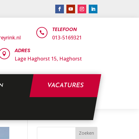
TELEFOON

eyrink.nl
013-5169321
ADRES

Lage Haghorst 15,
Haghorst
VACATURES
EN