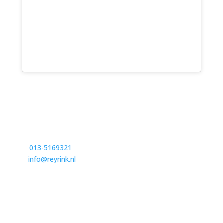
BEZOEKADRES
Reyrink Groep
Lage Haghorst 15,
5089 NC Haghorst
T
013-5169321
E
info@reyrink.nl
POSTADRES
Postbus 205,
5080 AE Hilvarenbeek