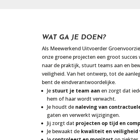
WAT GA JE DOEN?
Als Meewerkend Uitvoerder Groenvoorzien
onze groene projecten een groot succes w
naar de praktijk, stuurt teams aan en be
veiligheid. Van het ontwerp, tot de aanle
bent de eindverantwoordelijke.
Je
stuurt je team aan
en zorgt dat ied
hem of haar wordt verwacht.
Je houdt de
naleving van contractuel
gaten en verwerkt wijzigingen.
Jij zorgt dat
projecten op tijd en com
Je bewaakt de
kwaliteit en veiligheid
Je
controleert en monitort
op
ziektes 