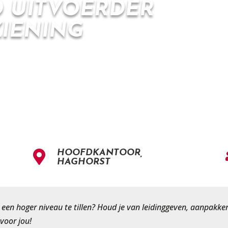
 UITVOERDER
IENING
HOOFDKANTOOR,

HAGHORST
r een hoger niveau te tillen? Houd je van leidinggeven, aanpa
voor jou!