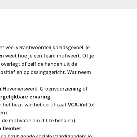
et veel verantwoordelijkheidsgevoel. Je
en weet hoe je een team motiveert. Of je
overlegt of zelf de handen uit de
 positief en oplossingsgericht. Wat neem
n Hovenierswerk, Groenvoorziening of
rgelijkbare ervaring.
in het bezit van het certificaat
VCA-Vol
(of
en).
 de motivatie om dit te behalen).
 flexibel
l
en bezit goede sociale vaardigheden: je