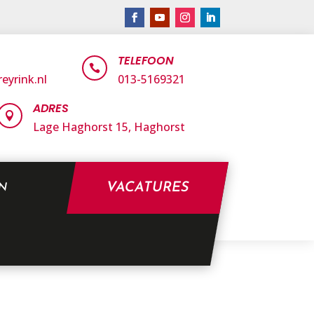
TELEFOON

eyrink.nl
013-5169321
ADRES

Lage Haghorst 15,
Haghorst
VACATURES
EN