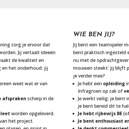
WIE BEN JIJ?
ing zorg je ervoor dat
Jij bent een teamspeler m
orden. Jij vertaalt ideeën
bent praktisch ingesteld 
waakt de kwaliteit en
nu met de opdrachtgever 
g en het onderhoud: jij
mouwen steekt: jij blijft
je verder mee?
ereen weet wat er van
Je hebt een
opleiding
i
Infragroen op zak of
ve
e afspraken
scherp in de
Je werkt veilig: je bent 
je bent bereid dit te hal
pleet
worden opgeleverd.
Je hebt rijbewijs BE
(of
van het project.
Je bent enthousiast en
en plagen, en grijpt in
Je denkt commerciee