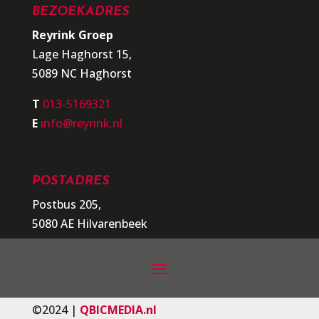
BEZOEKADRES
Reyrink Groep
Lage Haghorst 15,
5089 NC Haghorst
T
013-5169321
E
info@reyrink.nl
POSTADRES
Postbus 205,
5080 AE Hilvarenbeek
©2024 |
QBICMEDIA.nl