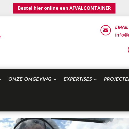
Bestel hier online een AFVALCONTAINER
EMAIL

info@r
ONZE OMGEVING
EXPERTISES
PROJECT