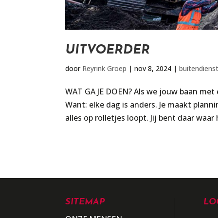
UITVOERDER
door
Reyrink Groep
|
nov 8, 2024
|
buitendiens
WAT GA JE DOEN? Als we jouw baan met e
Want: elke dag is anders. Je maakt planni
alles op rolletjes loopt. Jij bent daar waar
SITEMAP
LO