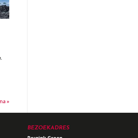
.
na »
BEZOEKADRES
Reyrink Groep