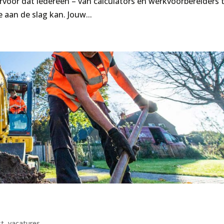
 ervoor dat iedereen – van calculators en werkvoorbereiders 
aan de slag kan. Jouw...
st
,
vacatures