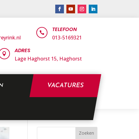
TELEFOON

eyrink.nl
013-5169321
ADRES

Lage Haghorst 15,
Haghorst
VACATURES
EN