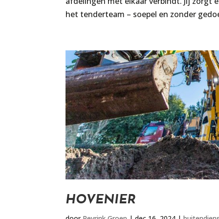
afdelingen met elkaar verbindt. Jij zorgt
het tenderteam – soepel en zonder gedoe 
HOVENIER
door
Reyrink Groep
|
dec 16, 2024
|
buitendien