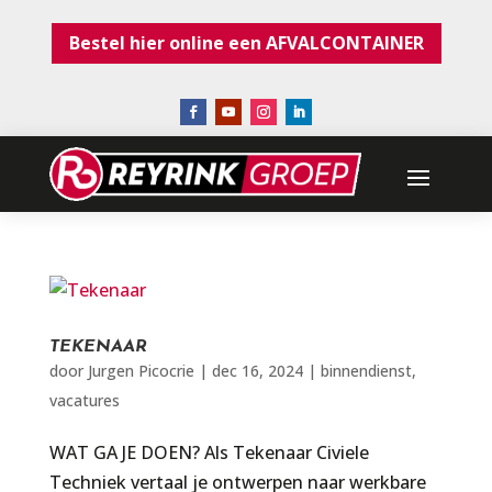
Bestel hier online een AFVALCONTAINER
TEKENAAR
door
Jurgen Picocrie
|
dec 16, 2024
|
binnendienst
,
vacatures
WAT GA JE DOEN? Als Tekenaar Civiele
Techniek vertaal je ontwerpen naar werkbare