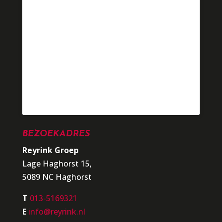
BEZOEKADRES
Reyrink Groep
Lage Haghorst 15,
5089 NC Haghorst
T
013-5169321
E
info@reyrink.nl