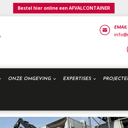
Bestel hier online een AFVALCONTAINER
EMAIL

info@r
ONZE OMGEVING
EXPERTISES
PROJECT