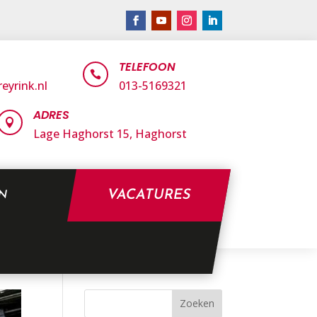
TELEFOON

eyrink.nl
013-5169321
ADRES

Lage Haghorst 15,
Haghorst
VACATURES
EN