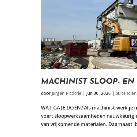
MACHINIST SLOOP- E
door
Jurgen Picocrie
|
jun 30, 2026
|
buitendien
WAT GA JE DOEN? Als machinist werk je 
voert sloopwerkzaamheden nauwkeurig en 
van vrijkomende materialen. Daarnaast: be