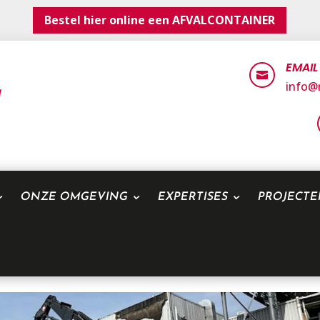
Bestel hier online een AFVALCONTAINER
EMAIL

info@r
ONZE OMGEVING
EXPERTISES
PROJECT