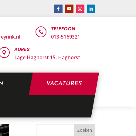
TELEFOON

eyrink.nl
013-5169321
ADRES

Lage Haghorst 15,
Haghorst
VACATURES
EN