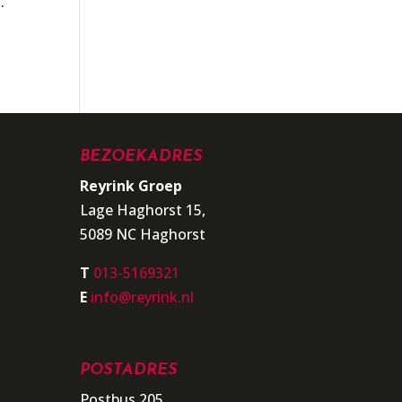
.
BEZOEKADRES
Reyrink Groep
Lage Haghorst 15,
5089 NC Haghorst
T
013-5169321
E
info@reyrink.nl
POSTADRES
Postbus 205,