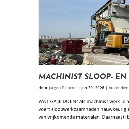
MACHINIST SLOOP- E
door
Jurgen Picocrie
|
jun 30, 2026
|
buitendien
WAT GA JE DOEN? Als machinist werk je 
voert sloopwerkzaamheden nauwkeurig en 
van vrijkomende materialen. Daarnaast: be