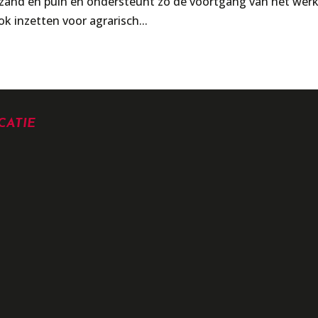
 zand en puin en ondersteunt zo de voortgang van het werk
k inzetten voor agrarisch...
CATIE