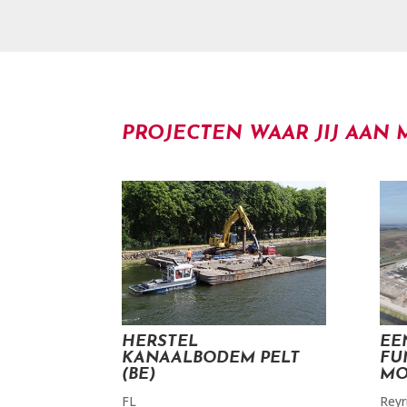
PROJECTEN WAAR JIJ AA
HERSTEL
EE
KANAALBODEM PELT
FU
(BE)
MO
FL
Reyr