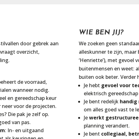
WIE BEN JIJ?
stilvallen door gebrek aan
We zoeken geen standaar
vraagt overzicht,
alleskunner te zijn, maar
ling.
‘Henriette’), met gevoel v
buitenmensen en weet: al
buiten ook beter. Verder h
 beheert de voorraad,
Je hebt
gevoel voor te
rialen wanneer nodig.
elektrisch gereedschap i
ieel en gereedschap keur
Je bent redelijk
handig
r neer voor de projecten.
om alles goed vast te l
es? Die pak je zelf op.
Je
werkt gestructuree
 goed van pas.
planning verandert.
eem
: In- en uitgaand
Je bent
collegiaal, be
et als keuringen en