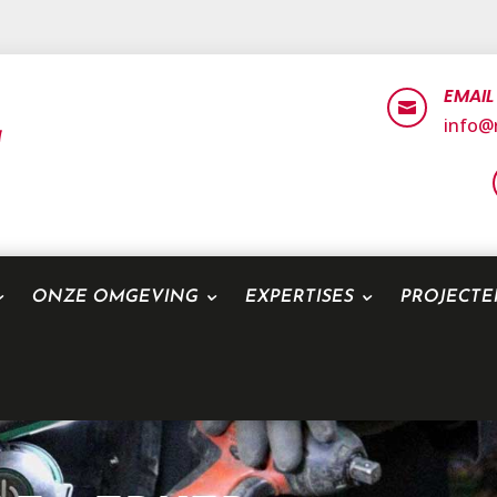
EMAIL

info@r
ONZE OMGEVING
EXPERTISES
PROJECT