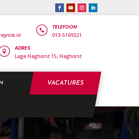
TELEFOON

eyrink.nl
013-5169321
ADRES

Lage Haghorst 15,
Haghorst
VACATURES
EN