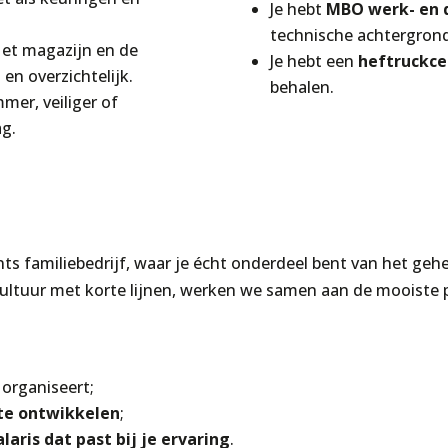
Je hebt
MBO werk- en 
technische achtergrond
Het magazijn en de
Je hebt een
heftruckce
 en overzichtelijk.
behalen.
mer, veiliger of
g.
ts familiebedrijf, waar je écht onderdeel bent van het ge
scultuur met korte lijnen, werken we samen aan de mooiste p
k organiseert;
 te ontwikkelen
;
ris dat past bij je ervaring
.