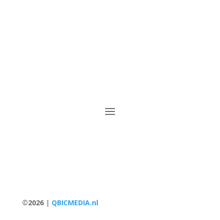
Postbus 205,
5080 AE Hilvarenbeek
©2026
|
QBICMEDIA.nl