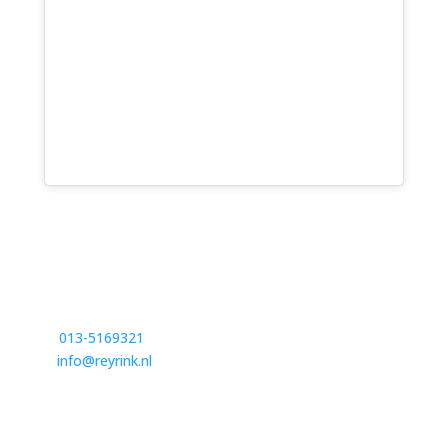
BEZOEKADRES
Reyrink Groep
Lage Haghorst 15,
5089 NC Haghorst
T
013-5169321
E
info@reyrink.nl
POSTADRES